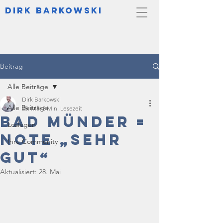
DIrk Barkowski
Beitrag
Alle Beiträge
Dirk Barkowski
Alle Beiträge
25. Mai
2 Min. Lesezeit
Bad Münder =
Loslegen
Note „sehr
Ihre Community
gut“
Aktualisiert:
28. Mai