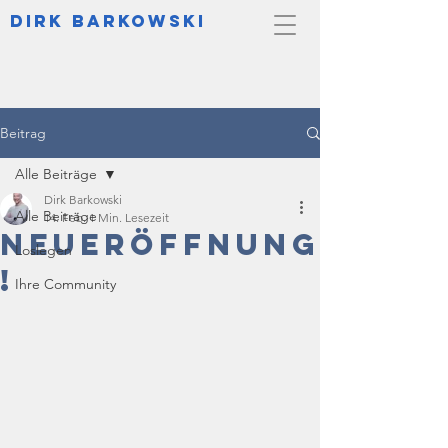
DIrk Barkowski
Beitrag
Alle Beiträge
Dirk Barkowski
Alle Beiträge
14. Feb.
1 Min. Lesezeit
Neueröffnung
Loslegen
!
Ihre Community