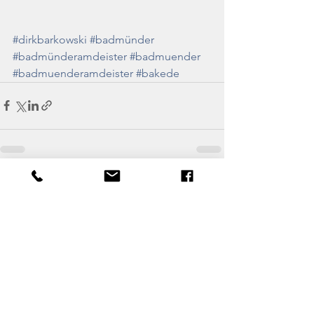
#dirkbarkowski
#badmünder
#badmünderamdeister
#badmuender
#badmuenderamdeister
#bakede
Alle ansehen
Aktuelle Beiträge