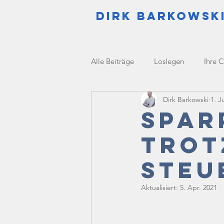
DIrk Barkowsk
Alle Beiträge
Loslegen
Ihre 
Dirk Barkowski
1. J
Spar
trot
Steu
Aktualisiert:
5. Apr. 2021