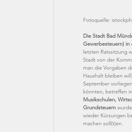
Fotoquelle: istockp
Die Stadt Bad Münde
Gewerbesteuern) in d
letzten Ratssitzung 
Stadt von der Kommu
man die Vorgaben de
Haushalt bleiben wil
September vorliegen.
könnten, betreffen 
Musikschulen, Wirts
Grundsteuern
 wurde
wieder Kürzungen bei
machen soll(t)en. 