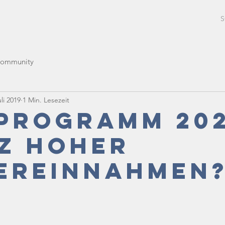
i
S
Community
uli 2019
1 Min. Lesezeit
programm 20
z hoher
ereinnahmen