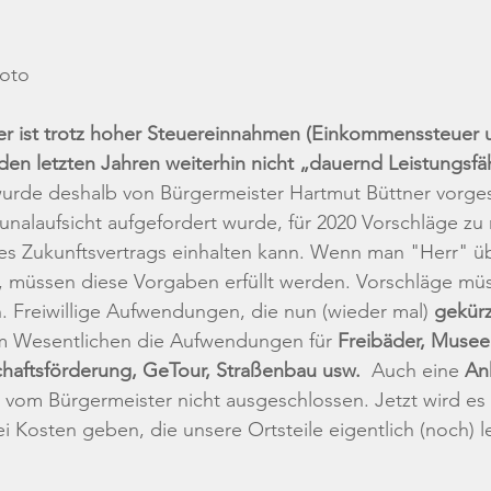
hoto
r ist trotz hoher Steuereinnahmen (Einkommenssteuer 
en letzten Jahren weiterhin nicht „dauernd Leistungsfäh
wurde deshalb von Bürgermeister Hartmut Büttner vorgest
nalaufsicht aufgefordert wurde, für 2020 Vorschläge zu
s Zukunftsvertrags einhalten kann. Wenn man "Herr" ü
l, müssen diese Vorgaben erfüllt werden. Vorschläge müs
 Freiwillige Aufwendungen, die nun (wieder mal) 
gekür
im Wesentlichen die Aufwendungen für 
Freibäder, Musee
chaftsförderung, GeTour, Straßenbau usw. 
 Auch eine 
An
 vom Bürgermeister nicht ausgeschlossen. Jetzt wird es 
 Kosten geben, die unsere Ortsteile eigentlich (noch) 