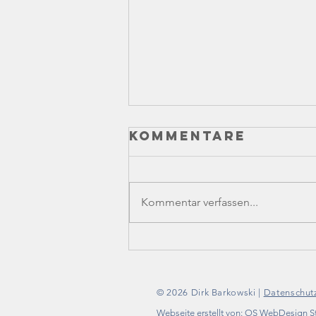
Kommentare
Kommentar verfassen...
Olaf Lies zu
Gast in Bad
Münder!
© 2026 Dirk Barkowski |
Datenschut
Webseite erstellt von:
OS WebDesign S