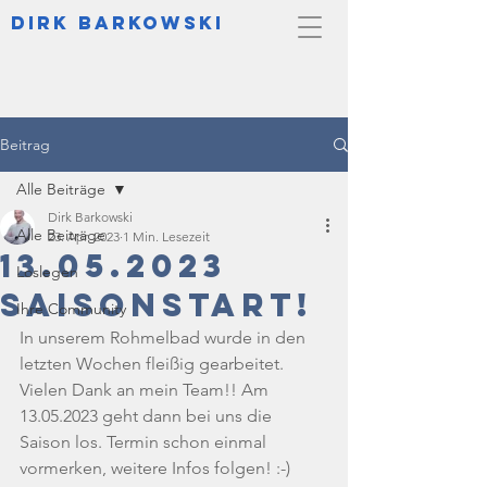
DIrk Barkowski
Beitrag
Alle Beiträge
Dirk Barkowski
Alle Beiträge
23. Apr. 2023
1 Min. Lesezeit
13.05.2023
Loslegen
Saisonstart!
Ihre Community
In unserem Rohmelbad wurde in den 
letzten Wochen fleißig gearbeitet. 
Vielen Dank an mein Team!! Am 
13.05.2023 geht dann bei uns die 
Saison los. Termin schon einmal 
vormerken, weitere Infos folgen! :-)