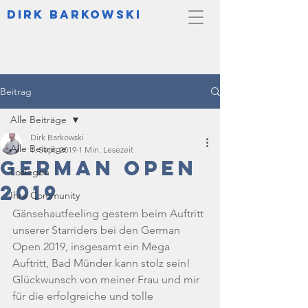
DIrk Barkowski
Beitrag
Alle Beiträge
Dirk Barkowski
Alle Beiträge
1. Sept. 2019
1 Min. Lesezeit
German Open
Loslegen
2019
Ihre Community
Gänsehautfeeling gestern beim Auftritt 
unserer Starriders bei den German 
Open 2019, insgesamt ein Mega 
Auftritt, Bad Münder kann stolz sein!  
Glückwunsch von meiner Frau und mir 
für die erfolgreiche und tolle 