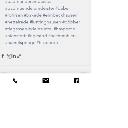
#badmünderamdeister
#badmuenderamdeister
#beber
#rohrsen
#bakede
#eimbeckhausen
#nettelrede
#luttringhausen
#böbber
#flegessen
#kleinsüntel
#hasperde
#nienstedt
#egestorf
#hachmühlen
#hamelspringe
#hasperde
Alle ansehen
Aktuelle Beiträge