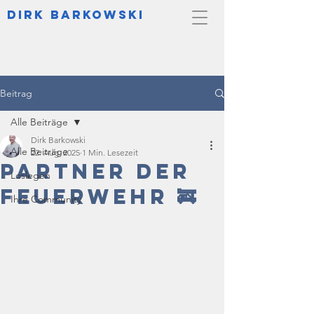
DIrk Barkowski
Beitrag
Alle Beiträge
Dirk Barkowski
Alle Beiträge
22. Aug. 2025
1 Min. Lesezeit
Partner der
Loslegen
Feuerwehr 🚒
Ihre Community