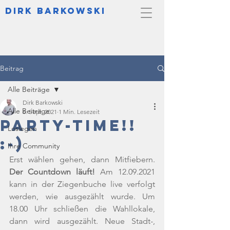
DIrk Barkowski
Beitrag
Alle Beiträge
Dirk Barkowski
Alle Beiträge
6. Sept. 2021
1 Min. Lesezeit
Party-Time!!
Loslegen
:-)
Ihre Community
Erst wählen gehen, dann Mitfiebern. 
Der Countdown läuft!
 Am 12.09.2021 
kann in der Ziegenbuche live verfolgt 
werden, wie ausgezählt wurde. Um 
18.00 Uhr schließen die Wahllokale, 
dann wird ausgezählt. Neue Stadt-, 