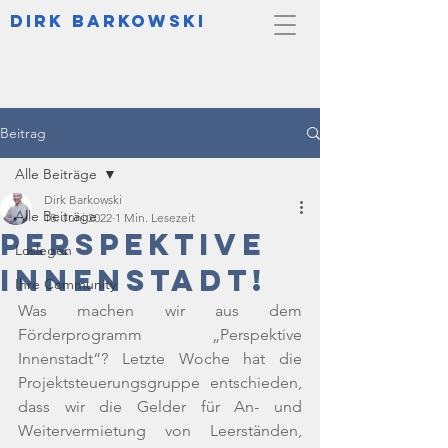
DIrk Barkowski
Beitrag
Alle Beiträge
Dirk Barkowski
Alle Beiträge
18. Juni 2022
1 Min. Lesezeit
Perspektive
Loslegen
Innenstadt!
Ihre Community
Was machen wir aus dem 
Förderprogramm „Perspektive 
Innenstadt“? Letzte Woche hat die 
Projektsteuerungsgruppe entschieden, 
dass wir die Gelder für An- und 
Weitervermietung von Leerständen, 