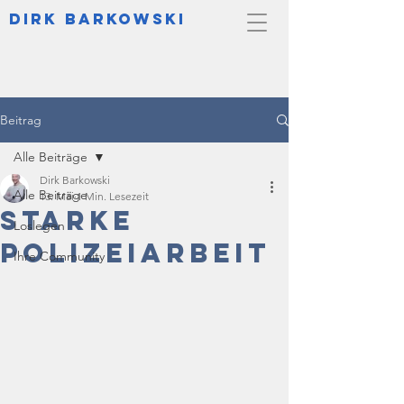
DIrk Barkowski
Beitrag
Alle Beiträge
Dirk Barkowski
Alle Beiträge
13. Mai
1 Min. Lesezeit
Starke
Loslegen
Polizeiarbeit
Ihre Community