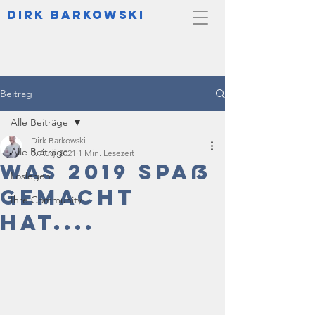
DIrk Barkowski
Beitrag
Alle Beiträge
Dirk Barkowski
Alle Beiträge
3. Aug. 2021
1 Min. Lesezeit
Was 2019 Spaß
Loslegen
gemacht
Ihre Community
hat....