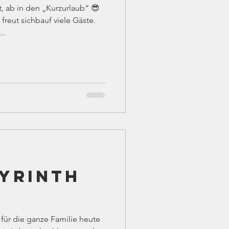
, ab in den „Kurzurlaub“ 😎
eut sichbauf viele Gäste.
..
byrinth
ür die ganze Familie heute