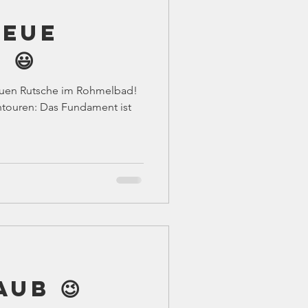
neue
 😃
neuen Rutsche im Rohmelbad!
htouren: Das Fundament ist
ub 😉