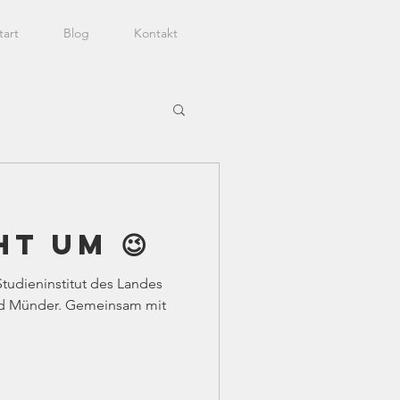
tart
Blog
Kontakt
ht um 😉
tudieninstitut des Landes
ad Münder. Gemeinsam mit