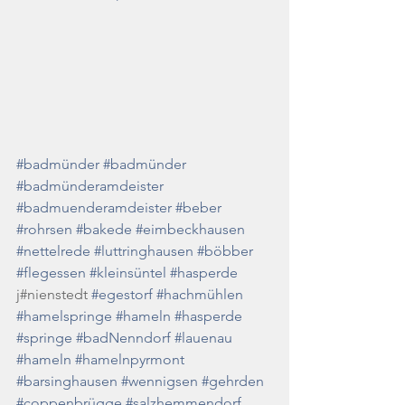
#badmünder
#badmünder
#badmünderamdeister
#badmuenderamdeister
#beber
#rohrsen
#bakede
#eimbeckhausen
#nettelrede
#luttringhausen
#böbber
#flegessen
#kleinsüntel
#hasperde
j#nienstedt 
#egestorf
#hachmühlen
#hamelspringe
#hameln
#hasperde
#springe
#badNenndorf
#lauenau
#hameln
#hamelnpyrmont
#barsinghausen
#wennigsen
#gehrden
#coppenbrügge
#salzhemmendorf