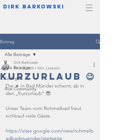
DIrk Barkowski
Beitrag
Alle Beiträge
Dirk Barkowski
Alle Beiträge
19. Juli 2025
1 Min. Lesezeit
Kurzurlaub 😉
Loslegen
Die ☀️ in Bad Münder scheint, ab in 
Ihre Community
den „Kurzurlaub“ 😎
Unser Team vom Rohmelbad freut 
sichbauf viele Gäste.
https://sites.google.com/view/rohmelb
adbadmuender/startseite